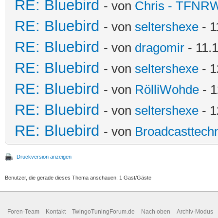
RE: Bluebird
- von
Chris - TFNR
RE: Bluebird
- von
seltershexe
- 1
RE: Bluebird
- von
dragomir
- 11.
RE: Bluebird
- von
seltershexe
- 1
RE: Bluebird
- von
RölliWohde
- 1
RE: Bluebird
- von
seltershexe
- 1
RE: Bluebird
- von
Broadcasttechn
Druckversion anzeigen
Benutzer, die gerade dieses Thema anschauen: 1 Gast/Gäste
Foren-Team
Kontakt
TwingoTuningForum.de
Nach oben
Archiv-Modus