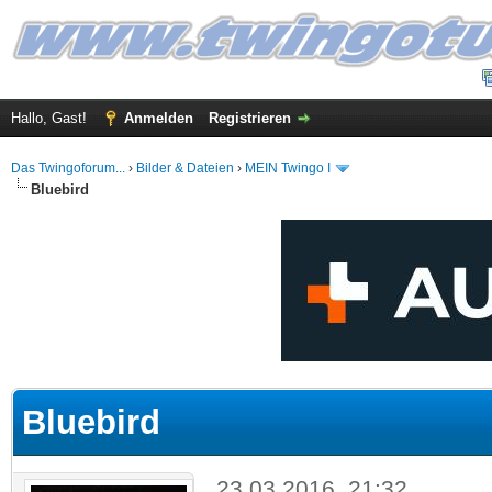
Hallo, Gast!
Anmelden
Registrieren
Das Twingoforum...
›
Bilder & Dateien
›
MEIN Twingo I
Bluebird
 im Durchschnitt
Bluebird
23.03.2016, 21:32