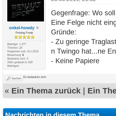
Gegenfrage: Wo soll
Eine Felge nicht ei
onkel-howdy
Gründe:
Posting Freak
- Zu geringe Traglast
Beiträge: 1.477
Themen: 28
n Twingo hat...ne En
Registriert seit: Oct 2015
Bewertung:
0
Bedankte sich: 3
- Keine Papiere
266x gedankt in 208
Beiträgen
Es bedanken sich:
Suchen
«
Ein Thema zurück
|
Ein Th
Nachrichten in diesem Thema