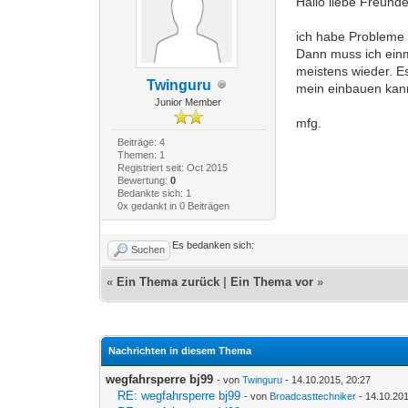
Hallo liebe Freunde
ich habe Probleme
Dann muss ich einm
meistens wieder. E
Twinguru
mein einbauen kann
Junior Member
mfg.
Beiträge: 4
Themen: 1
Registriert seit: Oct 2015
Bewertung:
0
Bedankte sich: 1
0x gedankt in 0 Beiträgen
Es bedanken sich:
Suchen
«
Ein Thema zurück
|
Ein Thema vor
»
Nachrichten in diesem Thema
wegfahrsperre bj99
- von
Twinguru
- 14.10.2015, 20:27
RE: wegfahrsperre bj99
- von
Broadcasttechniker
- 14.10.201