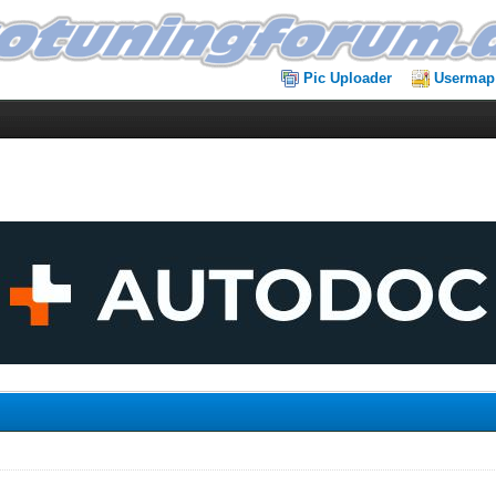
Pic Uploader
Usermap