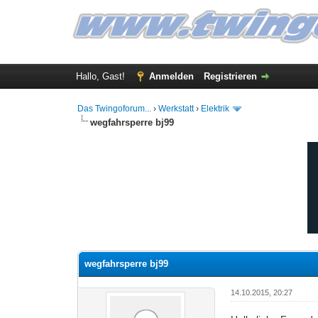
Hallo, Gast!
Anmelden
Registrieren
Das Twingoforum...
›
Werkstatt
›
Elektrik
wegfahrsperre bj99
0 Bewertung(en) - 0 im Durchschnitt
1
2
3
4
5
wegfahrsperre bj99
14.10.2015, 20:27