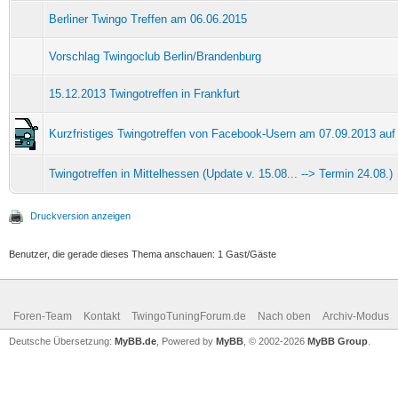
Berliner Twingo Treffen am 06.06.2015
Vorschlag Twingoclub Berlin/Brandenburg
15.12.2013 Twingotreffen in Frankfurt
Kurzfristiges Twingotreffen von Facebook-Usern am 07.09.2013 au
Twingotreffen in Mittelhessen (Update v. 15.08... --> Termin 24.08.)
Druckversion anzeigen
Benutzer, die gerade dieses Thema anschauen: 1 Gast/Gäste
Foren-Team
Kontakt
TwingoTuningForum.de
Nach oben
Archiv-Modus
Deutsche Übersetzung:
MyBB.de
, Powered by
MyBB
, © 2002-2026
MyBB Group
.