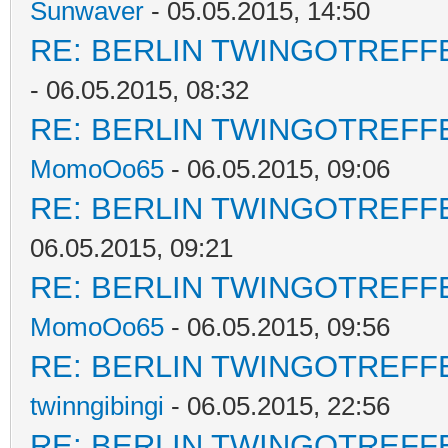
Sunwaver
- 05.05.2015, 14:50
RE: BERLIN TWINGOTREFFEN
- 06.05.2015, 08:32
RE: BERLIN TWINGOTREFFEN
MomoOo65
- 06.05.2015, 09:06
RE: BERLIN TWINGOTREFFEN
06.05.2015, 09:21
RE: BERLIN TWINGOTREFFEN
MomoOo65
- 06.05.2015, 09:56
RE: BERLIN TWINGOTREFFEN
twinngibingi
- 06.05.2015, 22:56
RE: BERLIN TWINGOTREFFEN