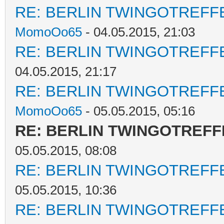
RE: BERLIN TWINGOTREFFEN
MomoOo65
- 04.05.2015, 21:03
RE: BERLIN TWINGOTREFFEN
04.05.2015, 21:17
RE: BERLIN TWINGOTREFFEN
MomoOo65
- 05.05.2015, 05:16
RE: BERLIN TWINGOTREFFE
05.05.2015, 08:08
RE: BERLIN TWINGOTREFFEN
05.05.2015, 10:36
RE: BERLIN TWINGOTREFFEN