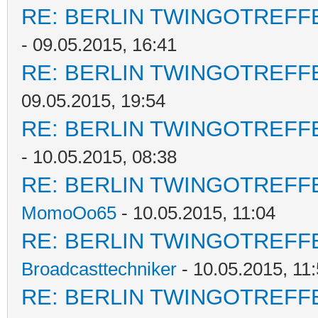
RE: BERLIN TWINGOTREFFEN
- 09.05.2015, 16:41
RE: BERLIN TWINGOTREFFEN
09.05.2015, 19:54
RE: BERLIN TWINGOTREFFEN
- 10.05.2015, 08:38
RE: BERLIN TWINGOTREFFEN
MomoOo65
- 10.05.2015, 11:04
RE: BERLIN TWINGOTREFFEN
Broadcasttechniker
- 10.05.2015, 11
RE: BERLIN TWINGOTREFFEN