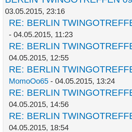
03.05.2015, 23:16
RE: BERLIN TWINGOTREFFEN
- 04.05.2015, 11:23
RE: BERLIN TWINGOTREFFEN
04.05.2015, 12:55
RE: BERLIN TWINGOTREFFEN
MomoOo65
- 04.05.2015, 13:24
RE: BERLIN TWINGOTREFFEN
04.05.2015, 14:56
RE: BERLIN TWINGOTREFFEN
04.05.2015, 18:54