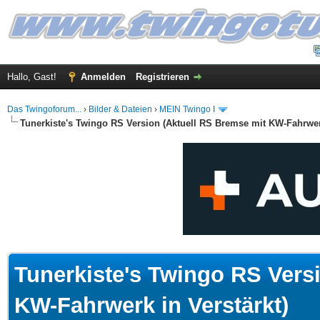
Hallo, Gast!
Anmelden
Registrieren
Das Twingoforum...
›
Bilder & Dateien
›
MEIN Twingo I
Tunerkiste's Twingo RS Version (Aktuell RS Bremse mit KW-Fahrwerk
.5 im Durchschnitt
Tunerkiste's Twingo RS Vers
KW-Fahrwerk in Verstärkt)