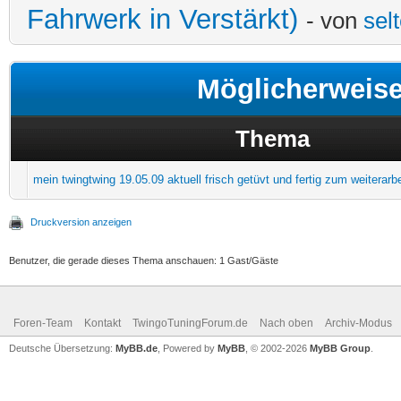
Fahrwerk in Verstärkt)
- von
sel
Möglicherweis
Thema
mein twingtwing 19.05.09 aktuell frisch getüvt und fertig zum weiterarb
Druckversion anzeigen
Benutzer, die gerade dieses Thema anschauen: 1 Gast/Gäste
Foren-Team
Kontakt
TwingoTuningForum.de
Nach oben
Archiv-Modus
Deutsche Übersetzung:
MyBB.de
, Powered by
MyBB
, © 2002-2026
MyBB Group
.