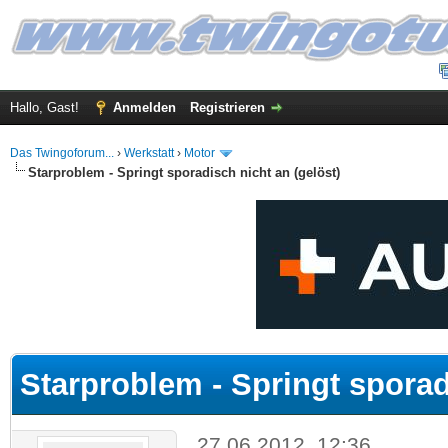
Hallo, Gast!
Anmelden
Registrieren
Das Twingoforum...
›
Werkstatt
›
Motor
Starproblem - Springt sporadisch nicht an (gelöst)
 im Durchschnitt
Starproblem - Springt sporad
27.06.2012, 12:36