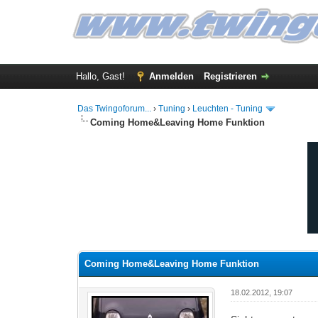
Hallo, Gast!
Anmelden
Registrieren
Das Twingoforum...
›
Tuning
›
Leuchten - Tuning
Coming Home&Leaving Home Funktion
0 Bewertung(en) - 0 im Durchschnitt
1
2
3
4
5
Coming Home&Leaving Home Funktion
18.02.2012, 19:07