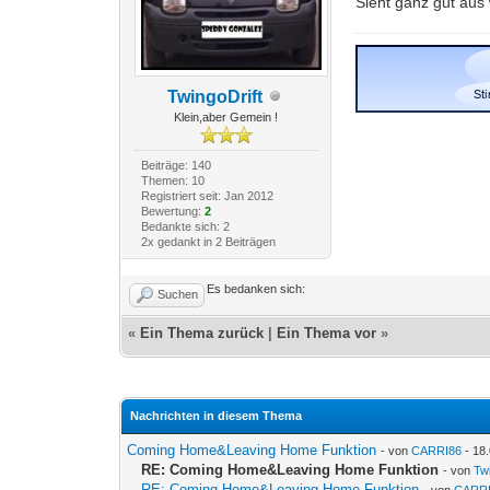
Sieht ganz gut au
TwingoDrift
Klein,aber Gemein !
Beiträge: 140
Themen: 10
Registriert seit: Jan 2012
Bewertung:
2
Bedankte sich: 2
2x gedankt in 2 Beiträgen
Es bedanken sich:
Suchen
«
Ein Thema zurück
|
Ein Thema vor
»
Nachrichten in diesem Thema
Coming Home&Leaving Home Funktion
- von
CARRI86
- 18
RE: Coming Home&Leaving Home Funktion
- von
Tw
RE: Coming Home&Leaving Home Funktion
- von
CARR