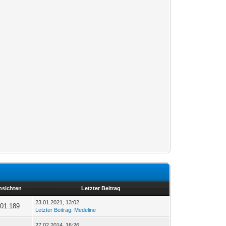
nsichten
Letzter Beitrag
23.01.2021, 13:02
01.189
Letzter Beitrag
:
Medeline
27.02.2014, 16:26