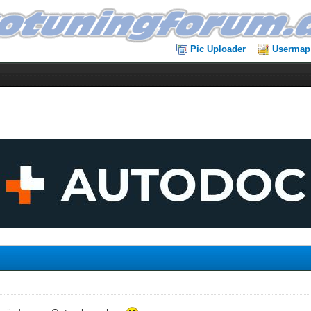
Pic Uploader
Usermap