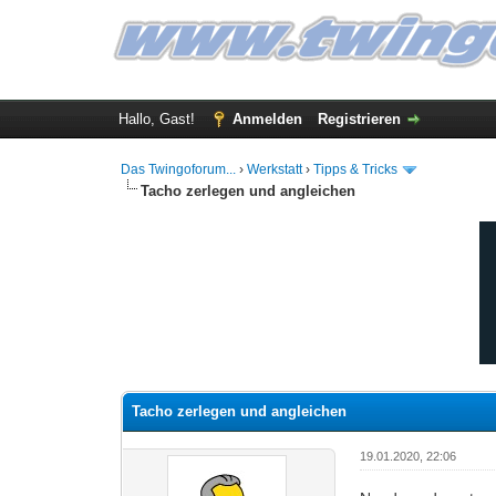
Hallo, Gast!
Anmelden
Registrieren
Das Twingoforum...
›
Werkstatt
›
Tipps & Tricks
Tacho zerlegen und angleichen
0 Bewertung(en) - 0 im Durchschnitt
1
2
3
4
5
Tacho zerlegen und angleichen
19.01.2020, 22:06