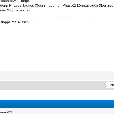
 eben etwas länger.
 denn Phase3 Tachos (9eor9 hat einen Phase2) können auch über 200
einer Woche wieder.
t doppeltes Wissen
2012, 00:04