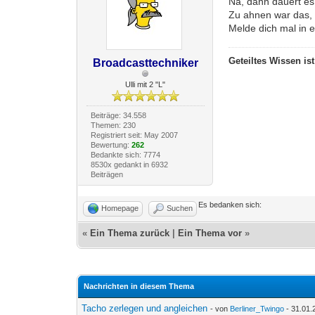
Na, dann dauert es
Zu ahnen war das,
Melde dich mal in 
Geteiltes Wissen is
Broadcasttechniker
Ulli mit 2 "L"
Beiträge: 34.558
Themen: 230
Registriert seit: May 2007
Bewertung:
262
Bedankte sich: 7774
8530x gedankt in 6932
Beiträgen
Es bedanken sich:
Homepage
Suchen
«
Ein Thema zurück
|
Ein Thema vor
»
Nachrichten in diesem Thema
Tacho zerlegen und angleichen
- von
Berliner_Twingo
- 31.01.