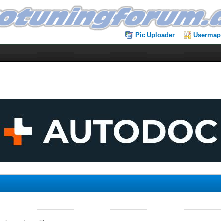
Pic Uploader
Usermap