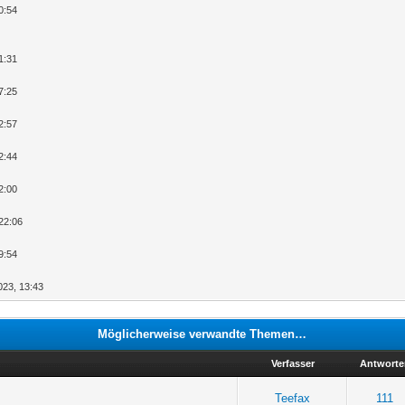
0:54
1:31
7:25
2:57
2:44
2:00
22:06
9:54
023, 13:43
Möglicherweise verwandte Themen…
Verfasser
Antworte
Teefax
111