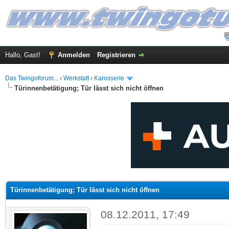
Hallo, Gast!
Anmelden
Registrieren
Das Twingoforum...
›
Werkstatt
›
Karosserie
Türinnenbetätigung; Tür lässt sich nicht öffnen
 im Durchschnitt
Türinnenbetätigung; Tür lässt sich nicht öffnen
08.12.2011, 17:49