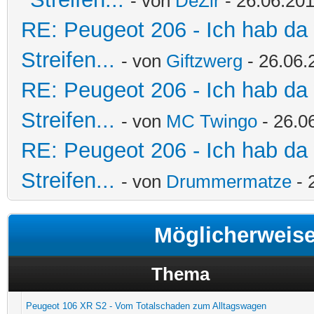
- von
DeZir
- 26.06.201
RE: Peugeot 206 - Ich hab da
Streifen...
- von
Giftzwerg
- 26.06.
RE: Peugeot 206 - Ich hab da
Streifen...
- von
MC Twingo
- 26.0
RE: Peugeot 206 - Ich hab da
Streifen...
- von
Drummermatze
- 
Möglicherweis
Thema
Peugeot 106 XR S2 - Vom Totalschaden zum Alltagswagen