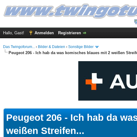
Hallo, Gast!
Anmelden
Registrieren
Das Twingoforum...
›
Bilder & Dateien
›
Sonstige Bilder
Peugeot 206 - Ich hab da was komisches blaues mit 2 weißen Streife
 im Durchschnitt
Peugeot 206 - Ich hab da wa
weißen Streifen...