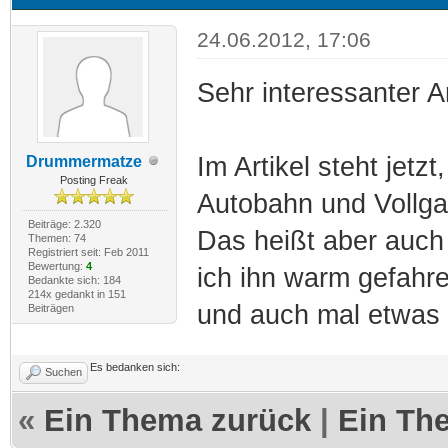
24.06.2012, 17:06
Sehr interessanter A
Im Artikel steht jet
Drummermatze
Posting Freak
Autobahn und Vollga
Beiträge: 2.320
Das heißt aber auch
Themen: 74
Registriert seit: Feb 2011
Bewertung:
4
ich ihn warm gefahre
Bedankte sich: 184
214x gedankt in 151
und auch mal etwas
Beiträgen
Es bedanken sich:
Suchen
«
Ein Thema zurück
|
Ein Th