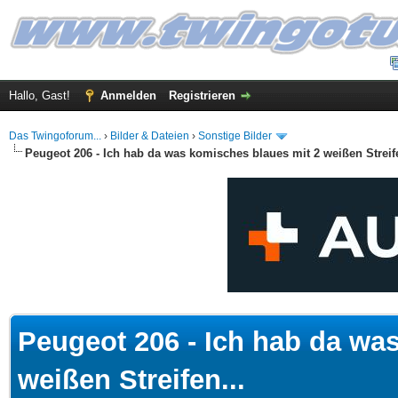
Hallo, Gast!
Anmelden
Registrieren
Das Twingoforum...
›
Bilder & Dateien
›
Sonstige Bilder
Peugeot 206 - Ich hab da was komisches blaues mit 2 weißen Streife
 im Durchschnitt
Peugeot 206 - Ich hab da wa
weißen Streifen...