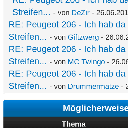
Streifen...
- von
DeZir
- 26.06.201
RE: Peugeot 206 - Ich hab da
Streifen...
- von
Giftzwerg
- 26.06.
RE: Peugeot 206 - Ich hab da
Streifen...
- von
MC Twingo
- 26.0
RE: Peugeot 206 - Ich hab da
Streifen...
- von
Drummermatze
- 
Möglicherweis
Thema