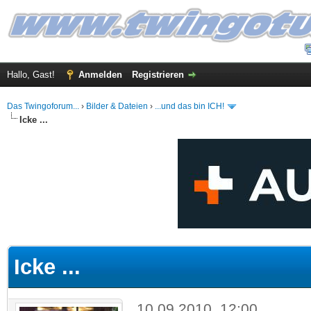
Hallo, Gast!
Anmelden
Registrieren
Das Twingoforum...
›
Bilder & Dateien
›
...und das bin ICH!
Icke ...
 im Durchschnitt
Icke ...
10.09.2010, 12:00