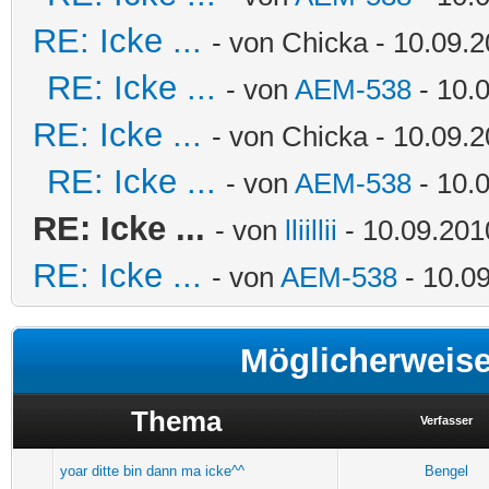
RE: Icke ...
- von Chicka - 10.09.2
RE: Icke ...
- von
AEM-538
- 10.0
RE: Icke ...
- von Chicka - 10.09.2
RE: Icke ...
- von
AEM-538
- 10.0
RE: Icke ...
- von
lliillii
- 10.09.201
RE: Icke ...
- von
AEM-538
- 10.09
Möglicherweis
Thema
Verfasser
yoar ditte bin dann ma icke^^
Bengel