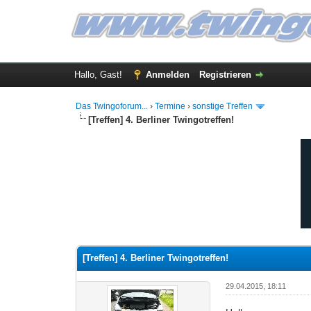
Hallo, Gast!
Anmelden
Registrieren
Das Twingoforum...
›
Termine
›
sonstige Treffen
[Treffen] 4. Berliner Twingotreffen!
3 Bewertung(en) - 5 im Durchschnitt
1
2
3
4
5
[Treffen] 4. Berliner Twingotreffen!
29.04.2015, 18:11