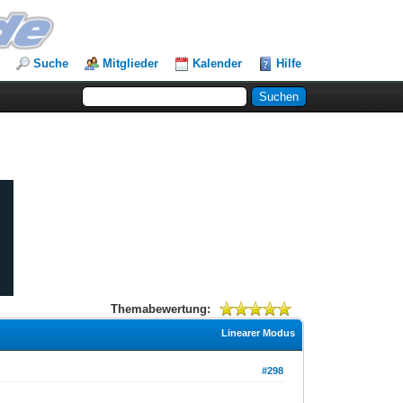
Suche
Mitglieder
Kalender
Hilfe
Themabewertung:
Linearer Modus
#298