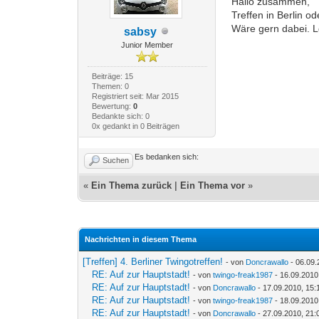
Hallo zusammen,
Treffen in Berlin o
Wäre gern dabei. 
sabsy
Junior Member
Beiträge: 15
Themen: 0
Registriert seit: Mar 2015
Bewertung:
0
Bedankte sich: 0
0x gedankt in 0 Beiträgen
Es bedanken sich:
Suchen
«
Ein Thema zurück
|
Ein Thema vor
»
Nachrichten in diesem Thema
[Treffen] 4. Berliner Twingotreffen!
- von
Doncrawallo
- 06.09.
RE: Auf zur Hauptstadt!
- von
twingo-freak1987
- 16.09.2010
RE: Auf zur Hauptstadt!
- von
Doncrawallo
- 17.09.2010, 15:
RE: Auf zur Hauptstadt!
- von
twingo-freak1987
- 18.09.2010
RE: Auf zur Hauptstadt!
- von
Doncrawallo
- 27.09.2010, 21: