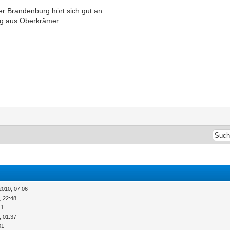
der Brandenburg hört sich gut an.
Lg aus Oberkrämer.
2010, 07:06
, 22:48
11
, 01:37
01