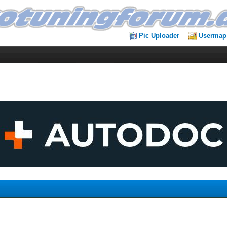
Pic Uploader
Usermap