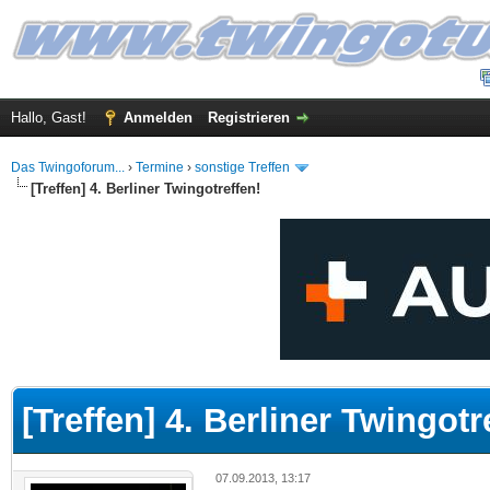
Hallo, Gast!
Anmelden
Registrieren
Das Twingoforum...
›
Termine
›
sonstige Treffen
[Treffen] 4. Berliner Twingotreffen!
 im Durchschnitt
[Treffen] 4. Berliner Twingotr
07.09.2013, 13:17