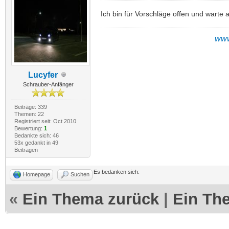
Ich bin für Vorschläge offen und warte 
www
Lucyfer
Schrauber-Anfänger
Beiträge: 339
Themen: 22
Registriert seit: Oct 2010
Bewertung:
1
Bedankte sich: 46
53x gedankt in 49
Beiträgen
Es bedanken sich:
Homepage
Suchen
«
Ein Thema zurück
|
Ein Th