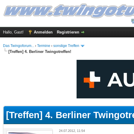
Hallo, Gast!
Anmelden
Registrieren
Das Twingoforum...
›
Termine
›
sonstige Treffen
[Treffen] 4. Berliner Twingotreffen!
 im Durchschnitt
[Treffen] 4. Berliner Twingotr
24.07.2012, 11:54