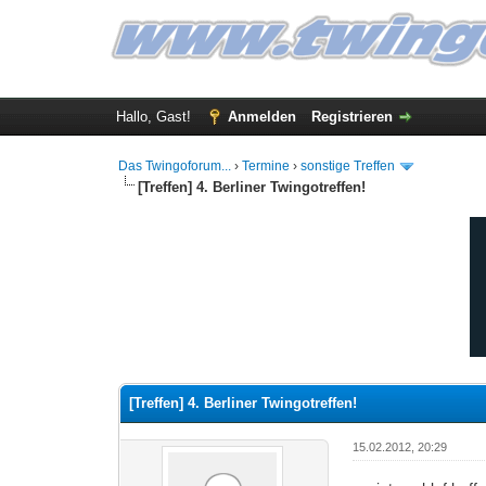
Hallo, Gast!
Anmelden
Registrieren
Das Twingoforum...
›
Termine
›
sonstige Treffen
[Treffen] 4. Berliner Twingotreffen!
3 Bewertung(en) - 5 im Durchschnitt
1
2
3
4
5
[Treffen] 4. Berliner Twingotreffen!
15.02.2012, 20:29