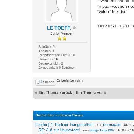
...winterschlaf hoffe
´n paar wochen noc
"kalt is´ k_c_ke"
TIEFAH G´LEHGTH 
LE TOEFF.
Junior Member
Beiträge: 21
Themen: 1
Registriert seit: Oct 2010
Bewertung:
0
Bedankte sich: 2
0x gedankt in 0 Beiträgen
Es bedanken sich:
Suchen
«
Ein Thema zurück
|
Ein Thema vor
»
Nachrichten in diesem Thema
[Treffen] 4. Berliner Twingotreffen!
- von
Doncrawallo
- 06.09.
RE: Auf zur Hauptstadt!
- von
twingo-freak1987
- 16.09.2010