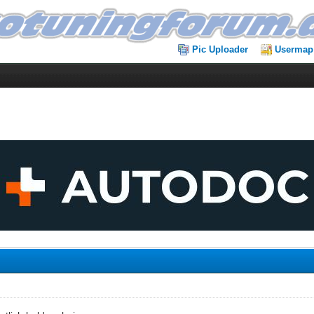
Pic Uploader
Usermap