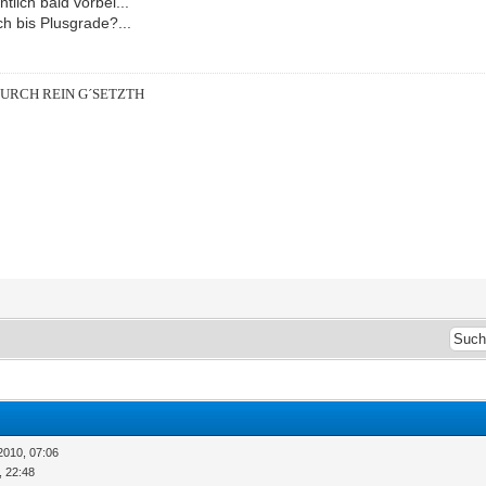
ntlich bald vorbei...
h bis Plusgrade?...
DURCH REIN G´SETZTH
2010, 07:06
, 22:48