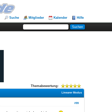
Suche
Mitglieder
Kalender
Hilfe
Themabewertung:
Linearer Modus
#99