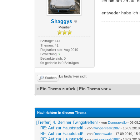
ich bin am 29 auf 
entweder habe ich
Shaggys
Member
Beiträge: 147
Themen: 41
Registriert seit: Aug 2010
Bewertung:
2
Bedankte sich: 0
0x gedankt in 0 Beiträgen
Es bedanken sich:
Suchen
«
Ein Thema zurück
|
Ein Thema vor
»
Nachrichten in diesem Thema
[Treffen] 4. Berliner Twingotreffen!
- von
Doncrawallo
- 06.09.
RE: Auf zur Hauptstadt!
- von
twingo-freak1987
- 16.09.2010
RE: Auf zur Hauptstadt!
- von
Doncrawallo
- 17.09.2010, 15:
RE: Auf zur Hauptstadt!
- von
twingo-freak1987
- 18.09.2010