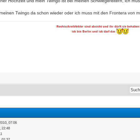
einer Hochzeit und mein Twingo ist bei meinen Schwiegereltern, ich 
 meinen Twingo da schon wieder oder ich muss mit den Frontera von 
Rechtschreibfehler sind absicht und ihr dürft sie behalten
ick bin Berlin und ick darf das
2010, 07:06
, 22:48
11
, 01:37