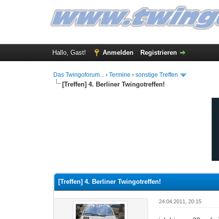
Hallo, Gast!
Anmelden
Registrieren
Das Twingoforum...
›
Termine
›
sonstige Treffen
[Treffen] 4. Berliner Twingotreffen!
3 Bewertung(en) - 5 im Durchschnitt
1
2
3
4
5
[Treffen] 4. Berliner Twingotreffen!
24.04.2011, 20:15