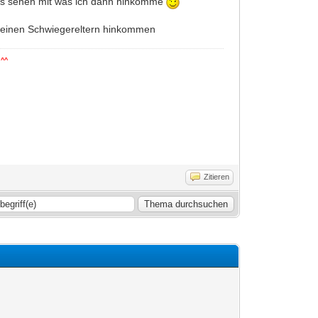
muss sehen mit was ich dann hinkomme
meinen Schwiegereltern hinkommen
 ^^
Zitieren