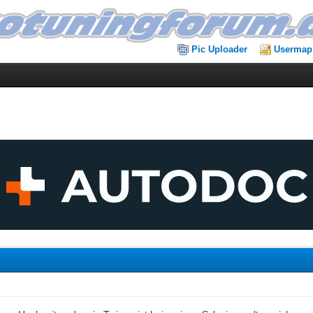
Pic Uploader
Usermap