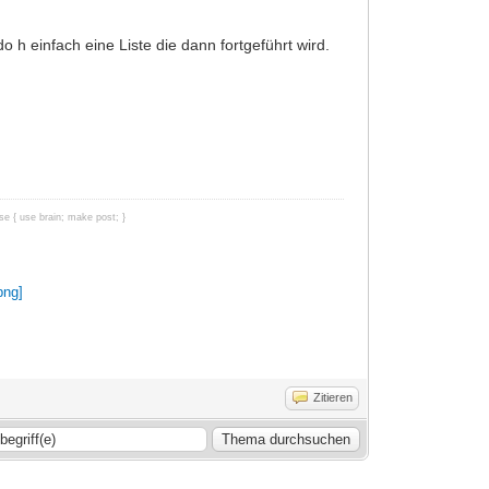
 h einfach eine Liste die dann fortgeführt wird.
e { use brain; make post; }
Zitieren