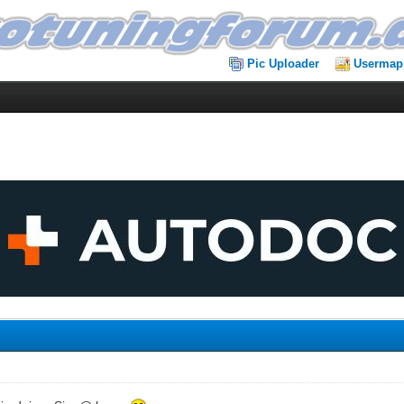
Pic Uploader
Usermap