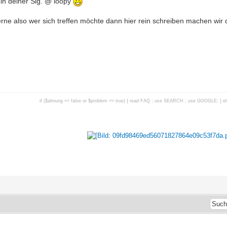
 in deiner Sig. @ loopy
rne also wer sich treffen möchte dann hier rein schreiben machen wir do
if ($ahnung == false or $problem == true) { read FAQ ; use SEARCH ; use GOOGLE; } els