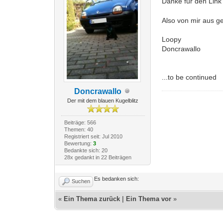
Danke für den Link
Also von mir aus ge
Loopy
Doncrawallo
...to be continued
Doncrawallo
Der mit dem blauen Kugelblitz
Beiträge: 566
Themen: 40
Registriert seit: Jul 2010
Bewertung:
3
Bedankte sich: 20
28x gedankt in 22 Beiträgen
Es bedanken sich:
Suchen
«
Ein Thema zurück
|
Ein Thema vor
»