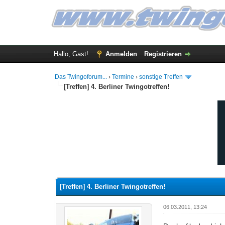
Hallo, Gast!
Anmelden
Registrieren
Das Twingoforum...
›
Termine
›
sonstige Treffen
[Treffen] 4. Berliner Twingotreffen!
3 Bewertung(en) - 5 im Durchschnitt
1
2
3
4
5
[Treffen] 4. Berliner Twingotreffen!
06.03.2011, 13:24