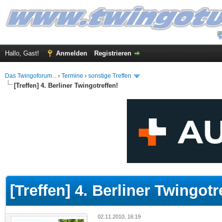
Hallo, Gast!
Anmelden
Registrieren
Das Twingoforum...
›
Termine
›
sonstige Treffen
[Treffen] 4. Berliner Twingotreffen!
 im Durchschnitt
[Treffen] 4. Berliner Twingotr
02.11.2010, 16:19