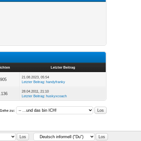
ichten
Letzter Beitrag
21.08.2023, 05:54
.905
Letzter Beitrag
:
handyfranky
28.04.2011, 21:10
.136
Letzter Beitrag
:
huskyxcoach
Gehe zu: