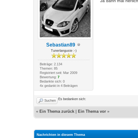
Ja dann mal herlic
Sebastian89
Tunerlanguste :-)
Beiträge: 2.134
Themen: 85
Registriert seit: Mar 2009
Bewertung:
7
Bedankte sich: 0
4x gedankt in 4 Beiträgen
Es bedanken sich:
Suchen
«
Ein Thema zurück
|
Ein Thema vor
»
Nachrichten in diesem Thema