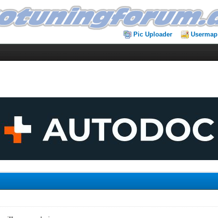
Pic Uploader
Usermap