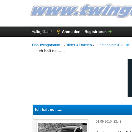
Hallo, Gast!
Anmelden
Registrieren
Das Twingoforum...
›
Bilder & Dateien
›
...und das bin ICH!
Ich halt ne ......
0 Bewertung(en) - 0 im Durchschnitt
1
2
3
4
5
Ich halt ne ......
01.09.2010, 22:49