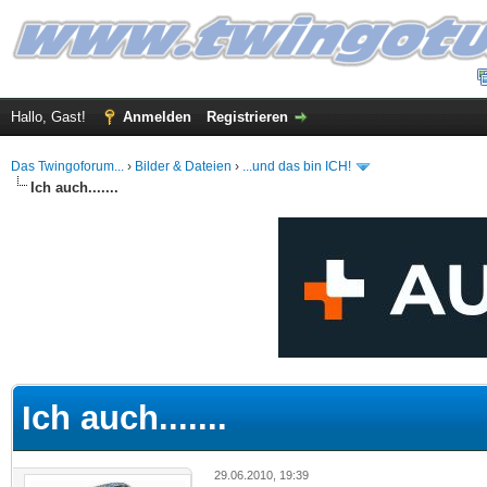
Hallo, Gast!
Anmelden
Registrieren
Das Twingoforum...
›
Bilder & Dateien
›
...und das bin ICH!
Ich auch.......
 im Durchschnitt
Ich auch.......
29.06.2010, 19:39