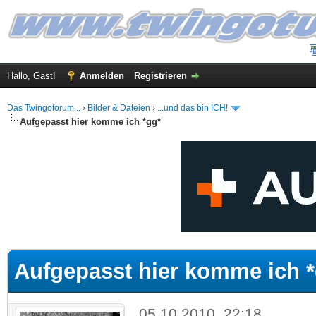
Hallo, Gast!
Anmelden
Registrieren
Das Twingoforum...
›
Bilder & Dateien
›
...und das bin ICH!
Aufgepasst hier komme ich *gg*
 im Durchschnitt
Aufgepasst hier komme ich 
05.10.2010, 22:18