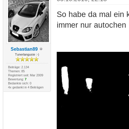
So habe da mal ein k
immer nur autochen
Sebastian89
Tunerlanguste :-)
Beiträge: 2.134
Themen: 85
Registriert seit: Mar 2009
Bewertung:
7
Bedankte sich: 0
4x gedankt in 4 Beiträgen