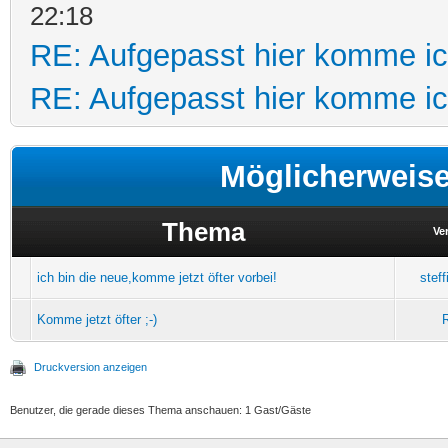
22:18
RE: Aufgepasst hier komme ic
RE: Aufgepasst hier komme ic
Möglicherweis
Thema
Ve
ich bin die neue,komme jetzt öfter vorbei!
stef
Komme jetzt öfter ;-)
Druckversion anzeigen
Benutzer, die gerade dieses Thema anschauen: 1 Gast/Gäste