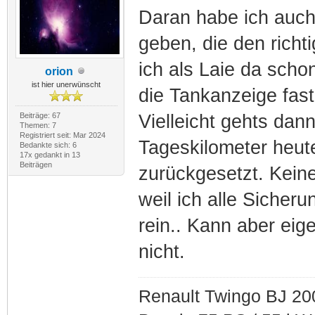
Daran habe ich auch
geben, die den richt
ich als Laie da scho
orion
ist hier unerwünscht
die Tankanzeige fast
Beiträge: 67
Vielleicht gehts dan
Themen: 7
Registriert seit: Mar 2024
Tageskilometer heut
Bedankte sich: 6
17x gedankt in 13
Beiträgen
zurückgesetzt. Keine 
weil ich alle Sicher
rein.. Kann aber eige
nicht.
Renault Twingo BJ 20