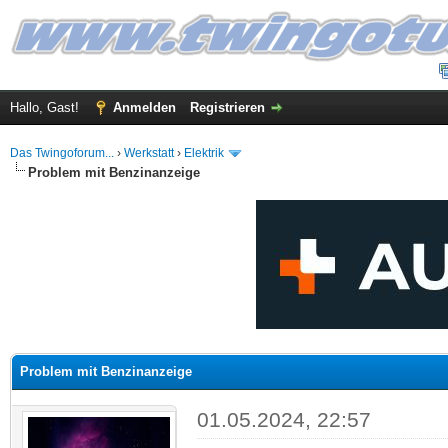
Hallo, Gast!
Anmelden
Registrieren
Das Twingoforum...
›
Werkstatt
›
Elektrik
Problem mit Benzinanzeige
 im Durchschnitt
Problem mit Benzinanzeige
01.05.2024, 22:57