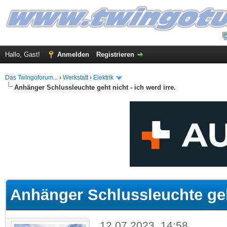
Hallo, Gast!
Anmelden
Registrieren
Das Twingoforum...
›
Werkstatt
›
Elektrik
Anhänger Schlussleuchte geht nicht - ich werd irre.
 im Durchschnitt
Anhänger Schlussleuchte geht
12.07.2023, 14:58