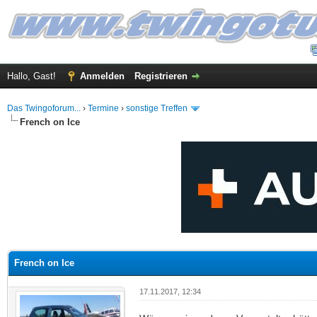
Hallo, Gast!
Anmelden
Registrieren
Das Twingoforum...
›
Termine
›
sonstige Treffen
French on Ice
 im Durchschnitt
French on Ice
17.11.2017, 12:34