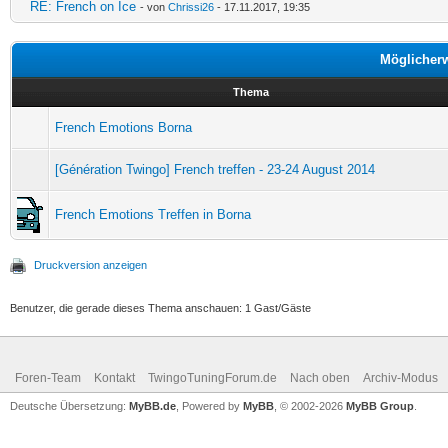
RE: French on Ice
- von
Chrissi26
- 17.11.2017, 19:35
Möglicher
Thema
French Emotions Borna
[Génération Twingo] French treffen - 23-24 August 2014
French Emotions Treffen in Borna
Druckversion anzeigen
Benutzer, die gerade dieses Thema anschauen: 1 Gast/Gäste
Foren-Team
Kontakt
TwingoTuningForum.de
Nach oben
Archiv-Modus
Deutsche Übersetzung:
MyBB.de
, Powered by
MyBB
, © 2002-2026
MyBB Group
.