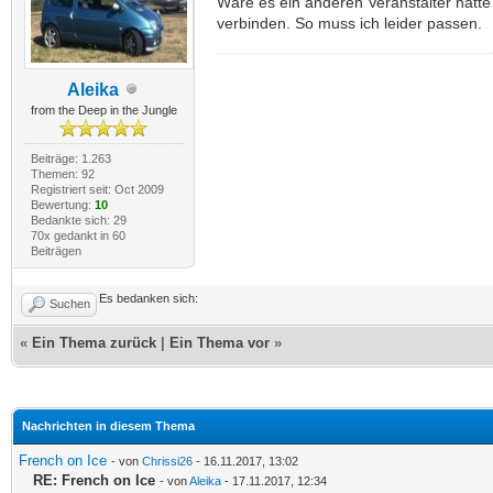
Wäre es ein anderen Veranstalter hätt
verbinden. So muss ich leider passen.
Aleika
from the Deep in the Jungle
Beiträge: 1.263
Themen: 92
Registriert seit: Oct 2009
Bewertung:
10
Bedankte sich: 29
70x gedankt in 60
Beiträgen
Es bedanken sich:
Suchen
«
Ein Thema zurück
|
Ein Thema vor
»
Nachrichten in diesem Thema
French on Ice
- von
Chrissi26
- 16.11.2017, 13:02
RE: French on Ice
- von
Aleika
- 17.11.2017, 12:34