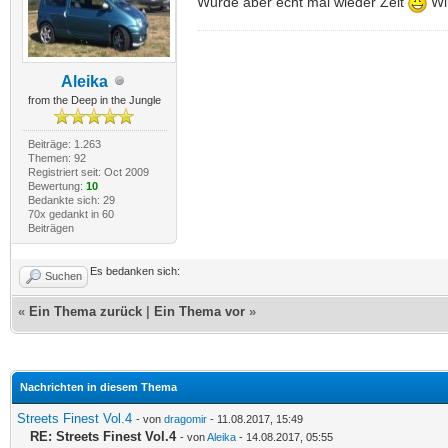
Wurde aber echt mal wieder Zeit
Wir
Aleika
from the Deep in the Jungle
Beiträge: 1.263
Themen: 92
Registriert seit: Oct 2009
Bewertung:
10
Bedankte sich: 29
70x gedankt in 60
Beiträgen
Es bedanken sich:
Suchen
«
Ein Thema zurück
|
Ein Thema vor
»
Nachrichten in diesem Thema
Streets Finest Vol.4
- von
dragomir
- 11.08.2017, 15:49
RE: Streets Finest Vol.4
- von
Aleika
- 14.08.2017, 05:55