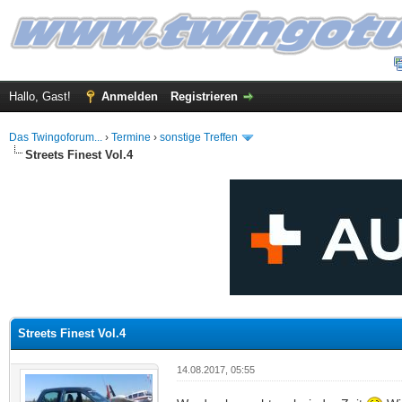
Hallo, Gast!
Anmelden
Registrieren
Das Twingoforum...
›
Termine
›
sonstige Treffen
Streets Finest Vol.4
 im Durchschnitt
Streets Finest Vol.4
14.08.2017, 05:55