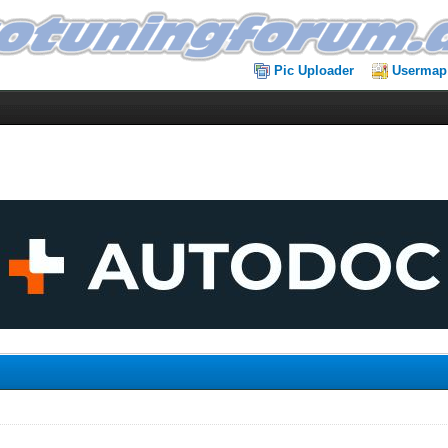
Pic Uploader
Usermap