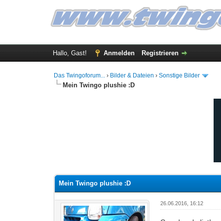
Hallo, Gast!
Anmelden
Registrieren
Das Twingoforum...
›
Bilder & Dateien
›
Sonstige Bilder
Mein Twingo plushie :D
1 Bewertung(en) - 5 im Durchschnitt
1
2
3
4
5
Mein Twingo plushie :D
26.06.2016, 16:12