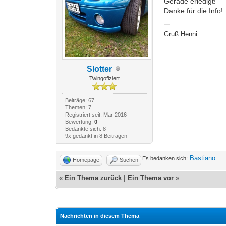
Gerade erledigt!
Danke für die Info!
Gruß Henni
Slotter
Twingofiziert
Beiträge: 67
Themen: 7
Registriert seit: Mar 2016
Bewertung:
0
Bedankte sich: 8
9x gedankt in 8 Beiträgen
Bastiano
Es bedanken sich:
Homepage
Suchen
«
Ein Thema zurück
|
Ein Thema vor
»
Nachrichten in diesem Thema