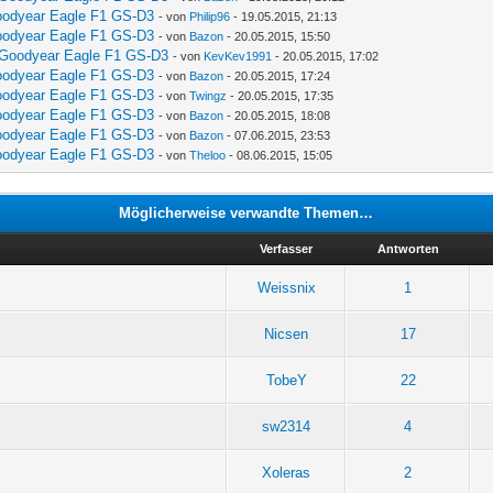
Goodyear Eagle F1 GS-D3
- von
Philip96
- 19.05.2015, 21:13
Goodyear Eagle F1 GS-D3
- von
Bazon
- 20.05.2015, 15:50
n: Goodyear Eagle F1 GS-D3
- von
KevKev1991
- 20.05.2015, 17:02
Goodyear Eagle F1 GS-D3
- von
Bazon
- 20.05.2015, 17:24
Goodyear Eagle F1 GS-D3
- von
Twingz
- 20.05.2015, 17:35
Goodyear Eagle F1 GS-D3
- von
Bazon
- 20.05.2015, 18:08
Goodyear Eagle F1 GS-D3
- von
Bazon
- 07.06.2015, 23:53
Goodyear Eagle F1 GS-D3
- von
Theloo
- 08.06.2015, 15:05
Möglicherweise verwandte Themen…
Verfasser
Antworten
Weissnix
1
Nicsen
17
TobeY
22
sw2314
4
Xoleras
2