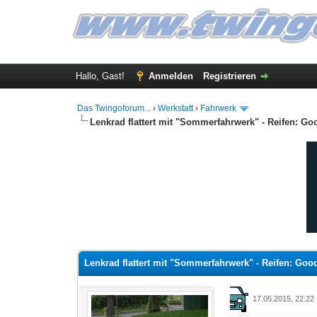
Hallo, Gast!
Anmelden
Registrieren
Das Twingoforum...
›
Werkstatt
›
Fahrwerk
Lenkrad flattert mit "Sommerfahrwerk" - Reifen: G
0 Bewertung(en) - 0 im Durchschnitt
1
2
3
4
5
Lenkrad flattert mit "Sommerfahrwerk" - Reifen: Go
17.05.2015, 22:22