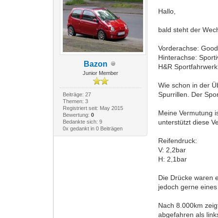
Hallo,
bald steht der We
Vorderachse: Good
Hinterachse: Sport
Bazon
H&R Sportfahrwerk
Junior Member
Wie schon in der Üb
Spurrillen. Der Spo
Beiträge: 27
Themen: 3
Registriert seit: May 2015
Meine Vermutung is
Bewertung:
0
unterstützt diese 
Bedankte sich: 9
0x gedankt in 0 Beiträgen
Reifendruck:
V: 2,2bar
H: 2,1bar
Die Drücke waren ei
jedoch gerne eines
Nach 8.000km zeigt
abgefahren als link