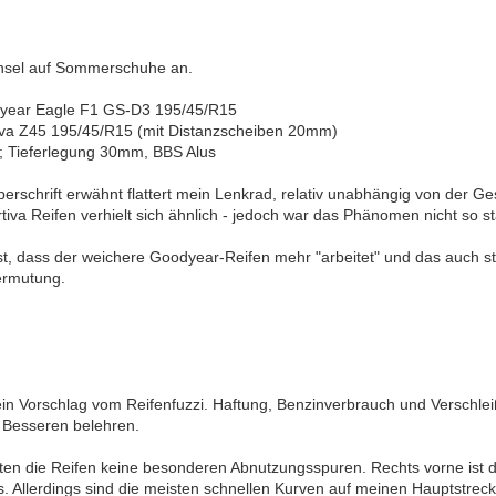
chsel auf Sommerschuhe an.
year Eagle F1 GS-D3 195/45/R15
iva Z45 195/45/R15 (mit Distanzscheiben 20mm)
; Tieferlegung 30mm, BBS Alus
erschrift erwähnt flattert mein Lenkrad, relativ unabhängig von der G
rtiva Reifen verhielt sich ähnlich - jedoch war das Phänomen nicht so s
t, dass der weichere Goodyear-Reifen mehr "arbeitet" und das auch stä
Vermutung.
n Vorschlag vom Reifenfuzzi. Haftung, Benzinverbrauch und Verschleiß 
 Besseren belehren.
en die Reifen keine besonderen Abnutzungsspuren. Rechts vorne ist d
s. Allerdings sind die meisten schnellen Kurven auf meinen Hauptstrec