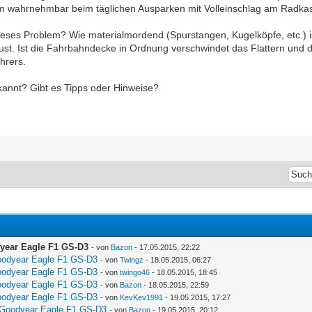
m wahrnehmbar beim täglichen Ausparken mit Volleinschlag am Radka
eses Problem? Wie materialmordend (Spurstangen, Kugelköpfe, etc.) i
lust. Ist die Fahrbahndecke in Ordnung verschwindet das Flattern und d
hrers.
kannt? Gibt es Tipps oder Hinweise?
dyear Eagle F1 GS-D3
- von
Bazon
- 17.05.2015, 22:22
Goodyear Eagle F1 GS-D3
- von
Twingz
- 18.05.2015, 06:27
Goodyear Eagle F1 GS-D3
- von
twingo46
- 18.05.2015, 18:45
Goodyear Eagle F1 GS-D3
- von
Bazon
- 18.05.2015, 22:59
Goodyear Eagle F1 GS-D3
- von
KevKev1991
- 19.05.2015, 17:27
n: Goodyear Eagle F1 GS-D3
- von
Bazon
- 19.05.2015, 20:12