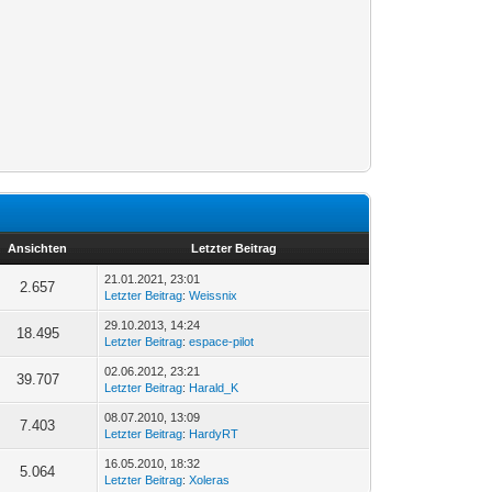
Ansichten
Letzter Beitrag
21.01.2021, 23:01
2.657
Letzter Beitrag
:
Weissnix
29.10.2013, 14:24
18.495
Letzter Beitrag
:
espace-pilot
02.06.2012, 23:21
39.707
Letzter Beitrag
:
Harald_K
08.07.2010, 13:09
7.403
Letzter Beitrag
:
HardyRT
16.05.2010, 18:32
5.064
Letzter Beitrag
:
Xoleras