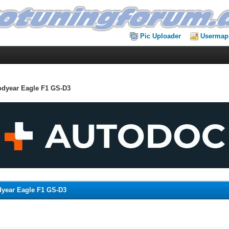
Pic Uploader
Usermap
oodyear Eagle F1 GS-D3
odyear Eagle F1 GS-D3