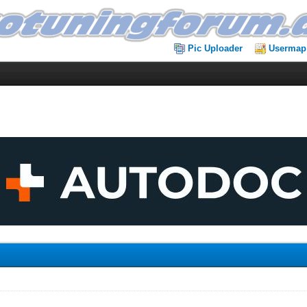
Pic Uploader
Usermap