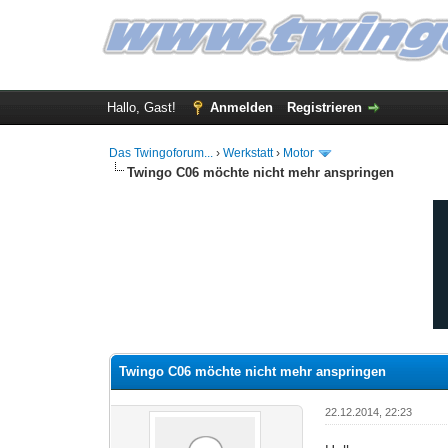
Hallo, Gast!
Anmelden
Registrieren
Das Twingoforum...
›
Werkstatt
›
Motor
Twingo C06 möchte nicht mehr anspringen
0 Bewertung(en) - 0 im Durchschnitt
1
2
3
4
5
Twingo C06 möchte nicht mehr anspringen
22.12.2014, 22:23