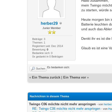
Hallo zusammen,
mein Twingo möchte 
zu starten, würde s
Heute morgen bin i
herber29
Batterie leuchten 
Junior Member
und auch das Ablen
Denkt ihr es ist die
Beiträge: 3
Themen: 1
Registriert seit: Dec 2014
Glaub es ist eine 
Bewertung:
0
Bedankte sich: 0
0x gedankt in 0 Beiträgen
Es bedanken sich:
Suchen
«
Ein Thema zurück
|
Ein Thema vor
»
Nachrichten in diesem Thema
Twingo C06 möchte nicht mehr anspringen
- von
herbe
RE: Twingo C06 möchte nicht mehr anspringen
- von
Ha