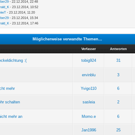
rber29
- 22.12.2014, 22:48
rald_K
- 23.12.2014, 10:52
niwT
- 23.12.2014, 11:20
rber29
- 23.12.2014, 15:34
rald_K
- 23.12.2014, 17:46
Möglicherweise verwandte Themen…
Verfasser
Antworten
eckeldichtung :(
tobig924
31
ervinblu
3
nicht mehr
Yvigo110
6
ehr schalten
sasleia
2
nicht mehr an
Momo.e
6
Jan1996
25