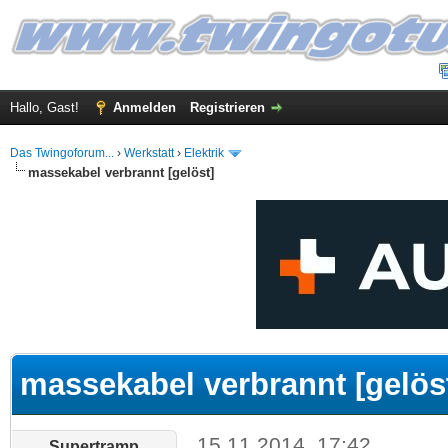
Hallo, Gast!
Anmelden
Registrieren
Das Twingoforum...
›
Werkstatt
›
Elektrik
massekabel verbrannt [gelöst]
 im Durchschnitt
massekabel verbrannt [gelös
15.11.2014, 17:42
Supertramp