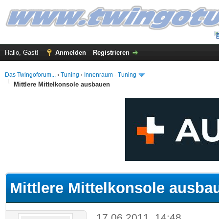
Hallo, Gast!
Anmelden
Registrieren
Das Twingoforum...
›
Tuning
›
Innenraum - Tuning
Mittlere Mittelkonsole ausbauen
 im Durchschnitt
Mittlere Mittelkonsole ausba
17.06.2011, 14:48