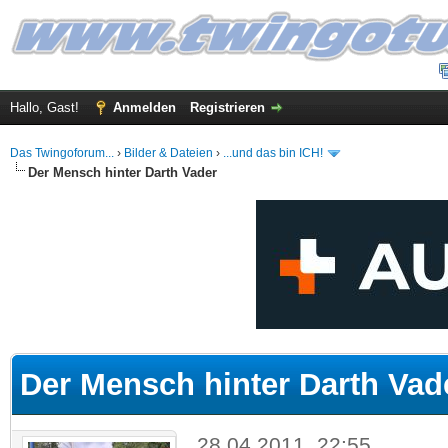
Hallo, Gast!
Anmelden
Registrieren
Das Twingoforum...
›
Bilder & Dateien
›
...und das bin ICH!
Der Mensch hinter Darth Vader
 im Durchschnitt
Der Mensch hinter Darth Vad
28.04.2011, 22:55