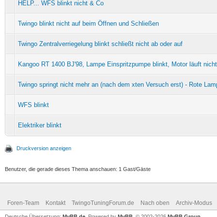
HELP... WFS blinkt nicht & Co
Twingo blinkt nicht auf beim Öffnen und Schließen
Twingo Zentralverriegelung blinkt schließt nicht ab oder auf
Kangoo RT 1400 BJ'98, Lampe Einspritzpumpe blinkt, Motor läuft nicht
Twingo springt nicht mehr an (nach dem xten Versuch erst) - Rote Lamp
WFS blinkt
Elektriker blinkt
Druckversion anzeigen
Benutzer, die gerade dieses Thema anschauen: 1 Gast/Gäste
Foren-Team
Kontakt
TwingoTuningForum.de
Nach oben
Archiv-Modus
Deutsche Übersetzung:
MyBB.de
, Powered by
MyBB
, © 2002-2026
MyBB Group
.