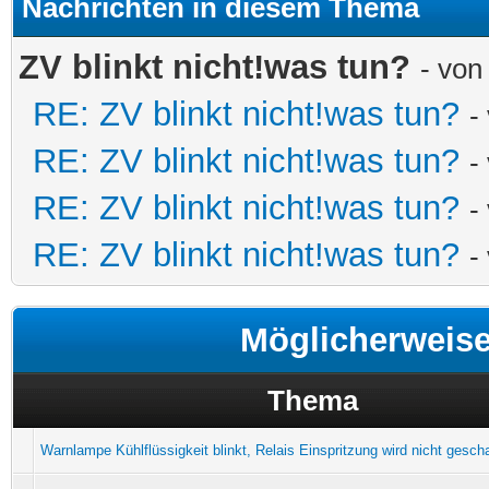
Nachrichten in diesem Thema
ZV blinkt nicht!was tun?
- vo
RE: ZV blinkt nicht!was tun?
-
RE: ZV blinkt nicht!was tun?
-
RE: ZV blinkt nicht!was tun?
-
RE: ZV blinkt nicht!was tun?
-
Möglicherweis
Thema
Warnlampe Kühlflüssigkeit blinkt, Relais Einspritzung wird nicht gesch