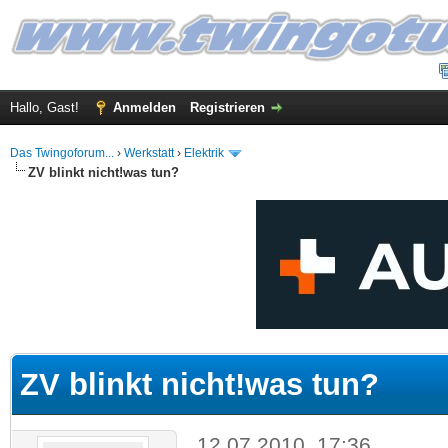
Hallo, Gast!
Anmelden
Registrieren
Das Twingoforum...
›
Werkstatt
›
Elektrik
ZV blinkt nicht!was tun?
 im Durchschnitt
ZV blinkt nicht!was tun?
12.07.2010, 17:36