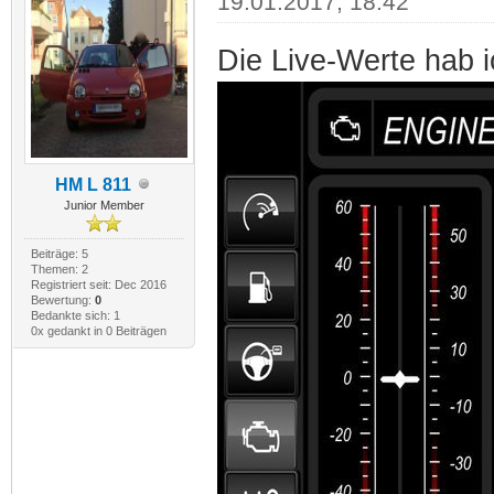
19.01.2017, 18:42
Die Live-Werte hab i
HM L 811
Junior Member
Beiträge: 5
Themen: 2
Registriert seit: Dec 2016
Bewertung:
0
Bedankte sich: 1
0x gedankt in 0 Beiträgen