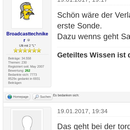
Schön wäre der Verl
erste Sonde.
Broadcasttechnike
Dazu wenns geht Sau
r
Ulli mit 2 "L"
Geteiltes Wissen ist
Beiträge: 34.558
Themen: 230
Registriert seit: May 2007
Bewertung:
262
Bedankte sich: 7773
8529x gedankt in 6931
Beiträgen
Es bedanken sich:
Homepage
Suchen
19.01.2017, 19:34
Das geht bei der tor