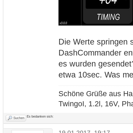
Die Werte springen s
DashCommander entw
es wurden gesendet?
etwa 10sec. Was me
Schöne Grüße aus Ha
TwingoI, 1.2l, 16V, P
Es bedanken sich:
Suchen
19.01.2017, 19:17