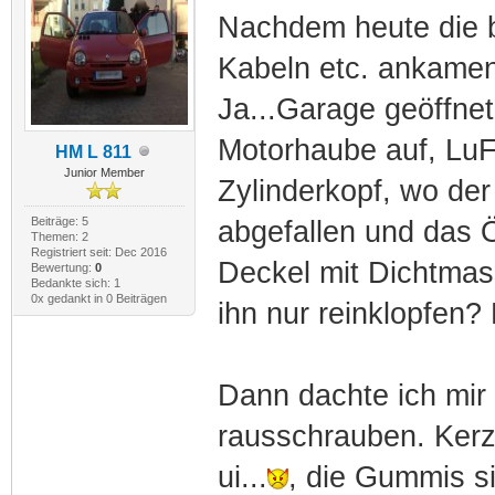
Nachdem heute die be
Kabeln etc. ankamen,
Ja...Garage geöffne
Motorhaube auf, LuF
HM L 811
Junior Member
Zylinderkopf, wo der
Beiträge: 5
abgefallen und das 
Themen: 2
Registriert seit: Dec 2016
Deckel mit Dichtmas
Bewertung:
0
Bedankte sich: 1
0x gedankt in 0 Beiträgen
ihn nur reinklopfen?
Dann dachte ich mir 
rausschrauben. Ker
ui...
, die Gummis s