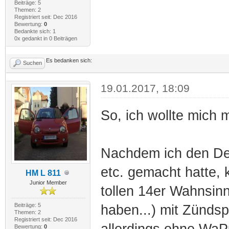
Beiträge: 5
Themen: 2
Registriert seit: Dec 2016
Bewertung:
0
Bedankte sich: 1
0x gedankt in 0 Beiträgen
Es bedanken sich:
Suchen
19.01.2017, 18:09
So, ich wollte mich 
Nachdem ich den Dec
etc. gemacht hatte, 
HM L 811
Junior Member
tollen 14er Wahnsin
Beiträge: 5
haben...) mit Zünds
Themen: 2
Registriert seit: Dec 2016
allerdings ohne WaPu
Bewertung:
0