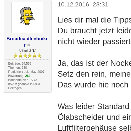
10.12.2016, 23:31
Lies dir mal die Ti
Du braucht jetzt lei
Broadcasttechnike
nicht wieder passier
r
Ulli mit 2 "L"
Ja, das ist der Nock
Beiträge: 34.558
Themen: 230
Setz den rein, mein
Registriert seit: May 2007
Bewertung:
262
Bedankte sich: 7773
Das wurde hie noch n
8529x gedankt in 6931
Beiträgen
Was leider Standard 
Ölabscheider und ei
Luftfiltergehäuse sel