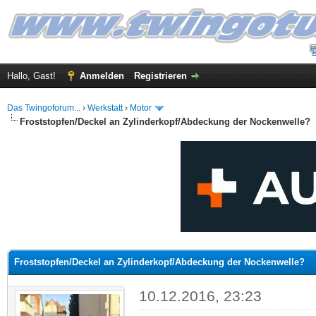
Hallo, Gast!
Anmelden
Registrieren
Das Twingoforum...
›
Werkstatt
›
Motor
Froststopfen/Deckel an Zylinderkopf/Abdeckung der Nockenwelle?
 im Durchschnitt
Froststopfen/Deckel an Zylinderkopf/Abdeckung der Nockenwelle?
10.12.2016, 23:23