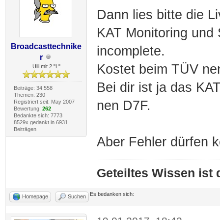
Dann lies bitte die L
KAT Monitoring und 
Broadcasttechnike
incomplete.
r
Kostet beim TÜV nen
Ulli mit 2 "L"
Bei dir ist ja das KA
Beiträge: 34.558
Themen: 230
nen D7F.
Registriert seit: May 2007
Bewertung:
262
Bedankte sich: 7773
8529x gedankt in 6931
Beiträgen
Aber Fehler dürfen k
Geteiltes Wissen ist
Es bedanken sich:
Homepage
Suchen