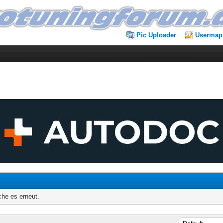
Pic Uploader
Usermap
che es erneut.