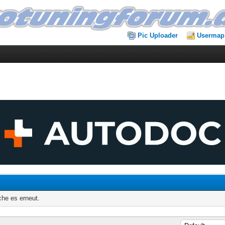
Pic Uploader
Usermap
che es erneut.