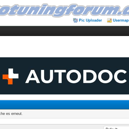
Pic Uploader
Usermap
che es erneut.