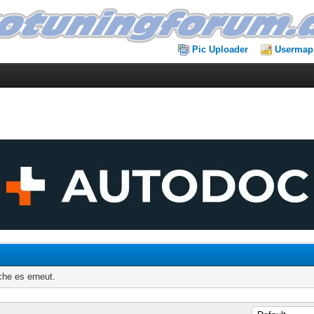
Pic Uploader
Usermap
che es erneut.