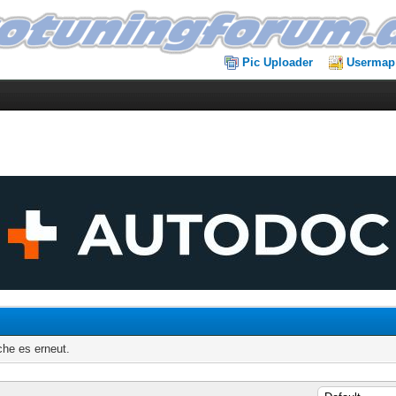
Pic Uploader
Usermap
che es erneut.