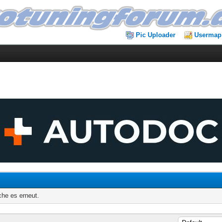
Pic Uploader
Usermap
che es erneut.