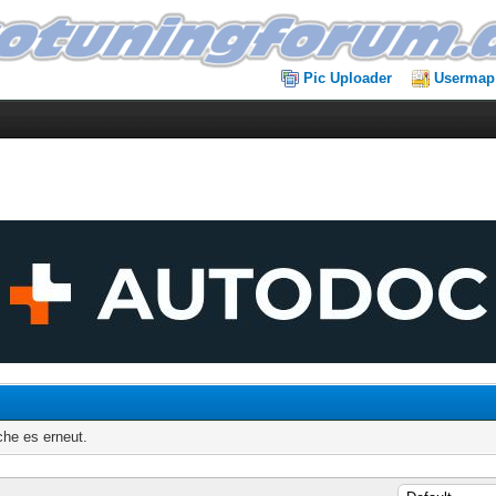
Pic Uploader
Usermap
che es erneut.