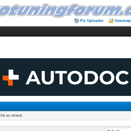
Pic Uploader
Usermap
che es erneut.