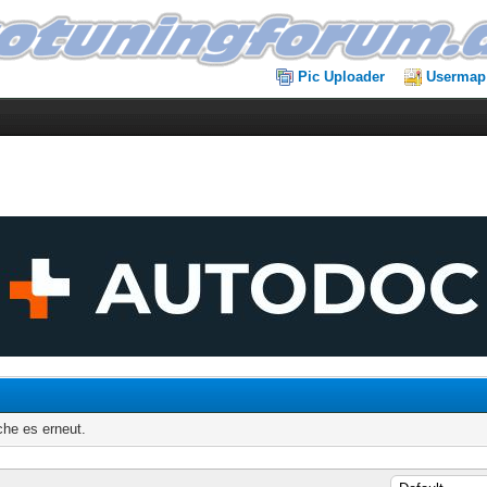
Pic Uploader
Usermap
che es erneut.