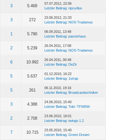
07.07.2012, 22:06
3
5.468
Letzter Beitrag
:
ripcurllux
23.06.2012, 21:33
3
272
Letzter Beitrag
:
NOS-Tradamus
06.09.2011, 13:48
1
5.790
Letzter Beitrag
:
passivhaus
26.04.2011, 17:08
2
5.239
Letzter Beitrag
:
NOS-Tradamus
26.04.2011, 00:48
6
10.992
Letzter Beitrag
:
DeZir
01.12.2010, 16:22
5
5.637
Letzter Beitrag
:
1strap
06.11.2010, 19:16
5
261
Letzter Beitrag
:
Broadcasttechniker
24.06.2010, 15:40
3
4.388
Letzter Beitrag
:
Tobi -TFNRW-
23.06.2010, 18:01
2
2.708
Letzter Beitrag
:
twingo 1.2
23.05.2010, 15:40
7
10.715
Letzter Beitrag
:
Green Dream