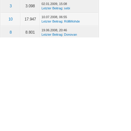
02.01.2009, 15:08
3
3.098
Letzter Beitrag
:
sebi
10.07.2008, 06:55
10
17.947
Letzter Beitrag
:
RölliWohde
19.06.2008, 20:46
8
8.801
Letzter Beitrag
:
Donovan
27.03.2008, 00:01
1
3.179
Letzter Beitrag
:
Karsten H. -TFNRW-
14.02.2008, 11:46
12
11.262
Letzter Beitrag
:
BigDaddy
12.02.2008, 17:34
7
9.467
Letzter Beitrag
:
NOS-Tradamus
11.02.2008, 18:20
22
22.758
Letzter Beitrag
:
NOS-Tradamus
10.02.2008, 20:16
0
2.828
Letzter Beitrag
:
NOS-Tradamus
06.02.2008, 21:32
10
8.240
Letzter Beitrag
:
Chris - TFNRW
28.01.2008, 10:38
10
7.427
Letzter Beitrag
:
NOS-Tradamus