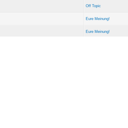
Off Topic
Eure Meinung!
Eure Meinung!
PC Stuff
Off Topic
Treffen anderer Clubs /
Vereine
Hilfe
Hilfe
Off Topic
Hilfe