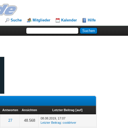
Suche
Mitglieder
Kalender
Hilfe
Antworten
Ansichten
Letzter Beitrag
[
auf
]
08.08.2019, 17:07
27
48.568
Letzter Beitrag
:
cooldriver