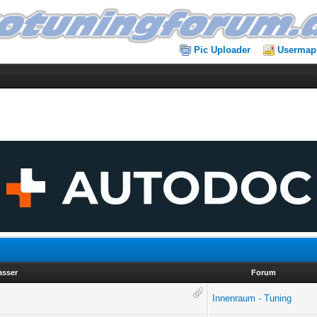
Pic Uploader
Usermap
asser
Forum
Innenraum - Tuning