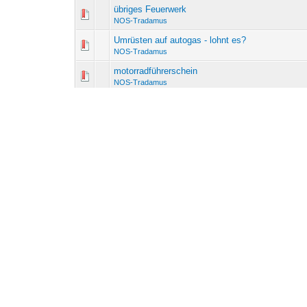
übriges Feuerwerk
NOS-Tradamus
Umrüsten auf autogas - lohnt es?
NOS-Tradamus
motorradführerschein
NOS-Tradamus
problem mit word
NOS-Tradamus
probefahrt twingo gt (1,2 16v tce)
NOS-Tradamus
2. Renault Meeting Hannover
NOS-Tradamus
wo hat sich die hupe versteckt?
(
1
2
)
NOS-Tradamus
Nebelscheinwerferglas gebrochen
NOS-Tradamus
werdet ihr oft übersehen?
NOS-Tradamus
schräubchen = problem
NOS-Tradamus