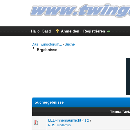
Hallo, Gast!
Anmelden
Registrieren
Das Twingoforum...
›
Suche
Ergebnisse
Suchergebnisse
Thema
/
Verf
LED-Innenraumlicht
(
1
2
)
NOS-Tradamus