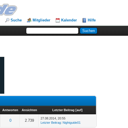
Suche
Mitglieder
Kalender
Hilfe
Antworten
Ansichten
Letzter Beitrag
[
auf
]
27.08.2014, 20:55
0
2.739
Letzter Beitrag
:
Nightguide01