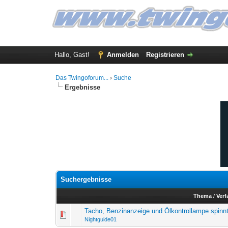
Hallo, Gast!
Anmelden
Registrieren
Das Twingoforum...
›
Suche
Ergebnisse
Suchergebnisse
Thema
/
Verf
Tacho, Benzinanzeige und Ölkontrollampe spinn
Nightguide01