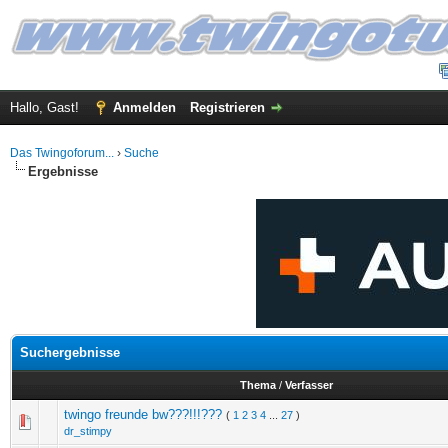
Hallo, Gast!
Anmelden
Registrieren
Das Twingoforum...
›
Suche
Ergebnisse
Suchergebnisse
Thema
/
Verfasser
twingo freunde bw???!!!???
(
1
2
3
4
...
27
)
dr_stimpy