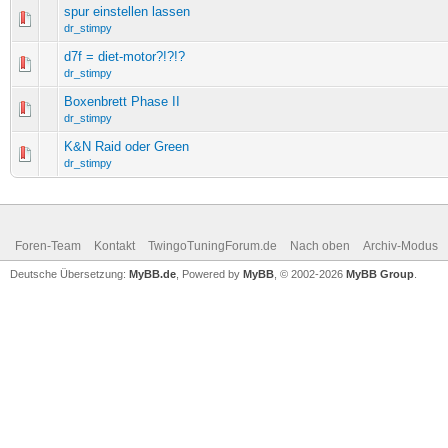
spur einstellen lassen
dr_stimpy
d7f = diet-motor?!?!?
dr_stimpy
Boxenbrett Phase II
dr_stimpy
K&N Raid oder Green
dr_stimpy
Foren-Team
Kontakt
TwingoTuningForum.de
Nach oben
Archiv-Modus
Deutsche Übersetzung:
MyBB.de
, Powered by
MyBB
, © 2002-2026
MyBB Group
.