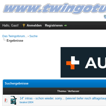
Hallo, Gast!
Anmelden
Registrieren
Das Twingoforum...
›
Suche
Ergebnisse
Suchergebnisse
Thema
/
Verfasser
14" intras - schon wieder. sorry... (wieviel tiefer noch alltagstau
beaker1804