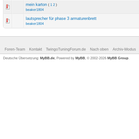
mein karton
(
1
2
)
beaker1804
lautsprecher für phase 3 armaturenbrett
beaker1804
Foren-Team
Kontakt
TwingoTuningForum.de
Nach oben
Archiv-Modus
Deutsche Übersetzung:
MyBB.de
, Powered by
MyBB
, © 2002-2026
MyBB Group
.