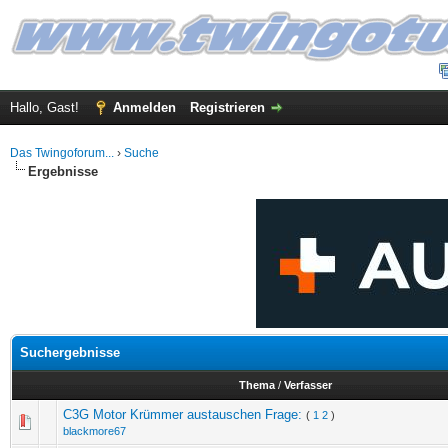
Hallo, Gast!
Anmelden
Registrieren
Das Twingoforum...
›
Suche
Ergebnisse
Suchergebnisse
Thema
/
Verfasser
C3G Motor Krümmer austauschen Frage:
(
1
2
)
blackmore67