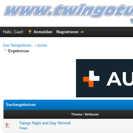
Hallo, Gast!
Anmelden
Registrieren
Das Twingoforum...
›
Suche
Ergebnisse
Suchergebnisse
Thema
/
Verfasser
Twingo Night and Day Himmel
Twiga