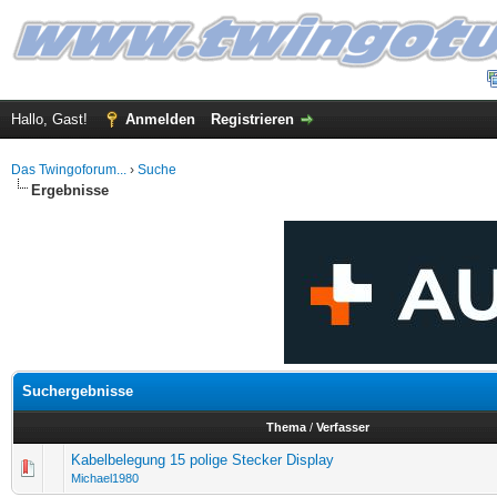
Hallo, Gast!
Anmelden
Registrieren
Das Twingoforum...
›
Suche
Ergebnisse
Suchergebnisse
Thema
/
Verfasser
Kabelbelegung 15 polige Stecker Display
Michael1980