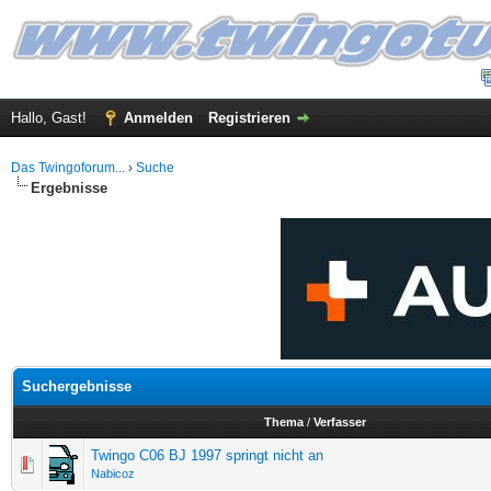
Hallo, Gast!
Anmelden
Registrieren
Das Twingoforum...
›
Suche
Ergebnisse
Suchergebnisse
Thema
/
Verfasser
Twingo C06 BJ 1997 springt nicht an
Nabicoz